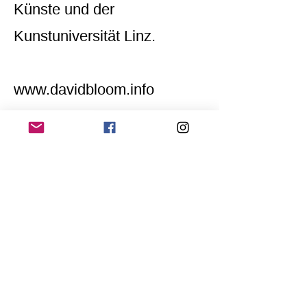
Künste und der
Kunstuniversität Linz.
www.davidbloom.info
Home
Application for a workshop
Program
Vision
Get Your Ticket