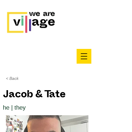
< Back
Jacob & Tate
he | they