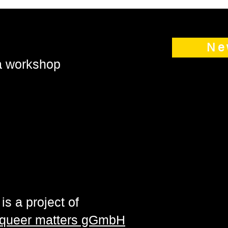
Ne
 a workshop
is a project of
| queer matters gGmbH