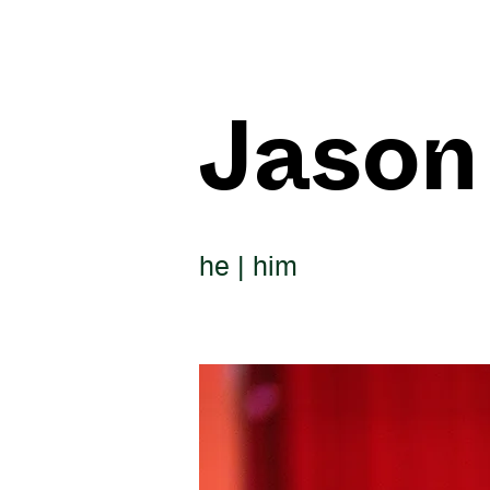
Jason
he | him