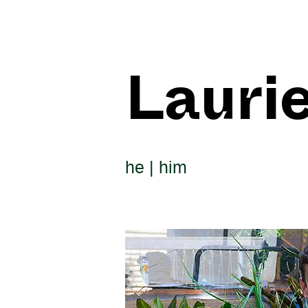
Lauri
he | him