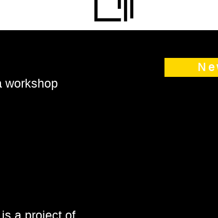
Ne
 a workshop
is a project of