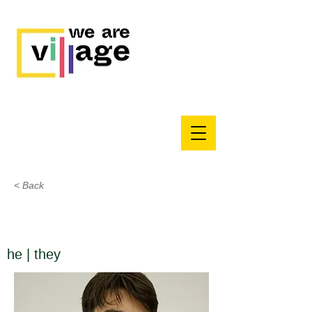
< Back
he | they