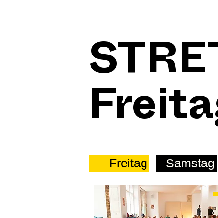
STRE
Freita
Freitag
Samstag